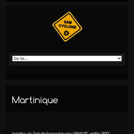
[windria url=”fort-de-france-bay-mq-1894628″ width=”800″